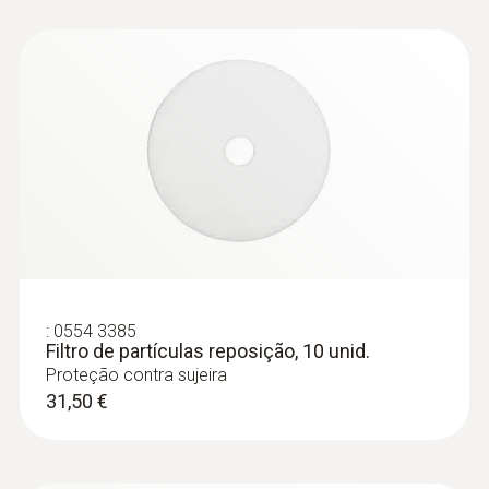
:
2505633340
testo 340 - Analisador de gases de
combustão para a industria
4.218,32 €
:
0554 3385
Filtro de partículas reposição, 10 unid.
Proteção contra sujeira
31,50 €