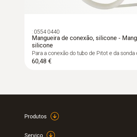
:
0554 0440
Mangueira de conexão, silicone - Mangu
silicone
Para a conexão do tubo de Pitot e da sonda
60,48 €
:
0563 4409
Kit Pro 1 para caudal testo 440 delta P
Com sonda de molinete de 100 mm e so
1.724,51 €
Produtos
Serviço