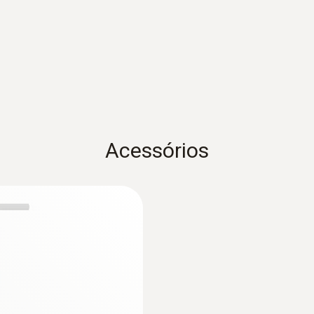
Dados técnicos invisíveis (sondas)
+1 a +30 m/s
Temperatura de operação
0,0 a +600 °C
Comprimento
Acessórios
360 mm
Profundidade de imersão
:
0563 0401 01
AQ e laboratorios
Kit IAQ e nível de 
150 mm
4.550,00 €
Fator de tubo de pitot