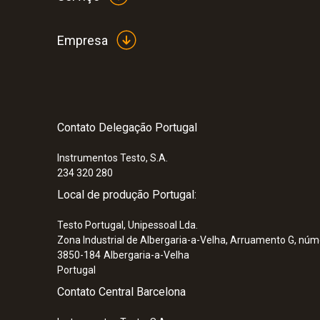
Empresa
Contato Delegação Portugal
Instrumentos Testo, S.A.
234 320 280
:
0563 0400 73
Local de produção Portugal:
Kit de fluxo de ar testo 400 - Com sond
Testo Portugal, Unipessoal Lda.
3.600,01 €
Zona Industrial de Albergaria-a-Velha, Arruamento G, núm
3850-184
Albergaria-a-Velha
Portugal
Contato Central Barcelona