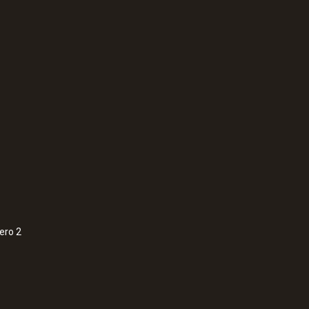
:
0563 0400 74
a de fio térmico
Kit de fluxo de ar 
mm
3.658,07 €
ero 2