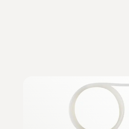
Dados técnicos gerais
:
0560 0400 01
Instrumento universal testo 400 - Para I
1.650,00 €