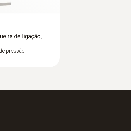
0,67
Diâmetro
8 ppm
eira de ligação,
 de pressão
:
0563 4410
 com Bluetooth® -
Kit Pro 2 para caud
nda de fio quente
Com sondas de moli
humidade/temperat
1.850,18 €