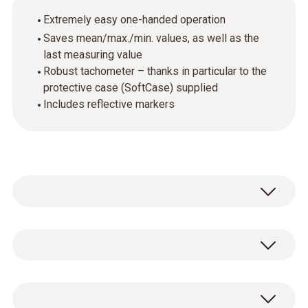
Extremely easy one-handed operation
Saves mean/max./min. values, as well as the
last measuring value
Robust tachometer – thanks in particular to the
protective case (SoftCase) supplied
Includes reflective markers
Ao utilizar o testo 465, rpm pode ser
facilmente medido sem contacto.
Simplesmente coloque um reflector ao
rpm - óptico
objecto a ser medido e depois aponte o raio