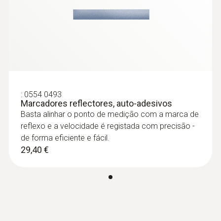
Tipo de display
LCD
Tamanho do display
uma-linha
:
0554 0493
Marcadores reflectores, auto-adesivos
Basta alinhar o ponto de medição com a marca de
reflexo e a velocidade é registada com precisão -
de forma eficiente e fácil.
29,40 €