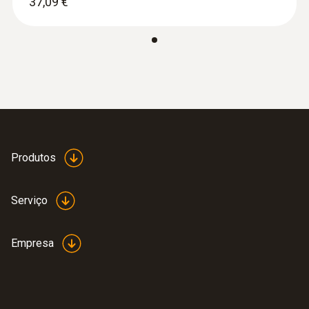
37,09 €
Dimensões
270 x 65 x 35 mm
Temperatura de operação
-10 a +50 °C
Produtos
Cor do produto
Preta
Serviço
Classe de proteção
Empresa
IP64