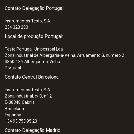
Padrões
Contato Delegação Portugal
EN 61243-3; EN 61326-1; EN 61010-1
Instrumentos Testo, S.A.
234 320 280
Tipo de bateria
Local de produção Portugal:
2 x micro baterias AAA
Testo Portugal, Unipessoal Lda.
Zona Industrial de Albergaria-a-Velha, Arruamento G, número 2
Temperatura de armazenagem
3850-184
Albergaria-a-Velha
Portugal
-15 a +60 °C
Contato Central Barcelona
Instrumentos Testo, S.A.
Categoria de sobretensão
Zona Industrial, c/ B, nº 2
E-08348
Cabrils
CAT IV 600 V; CAT III 690 V
Barcelona
Espanha
Autorizações
+34 93 753 95 20
Contato Delegação Madrid