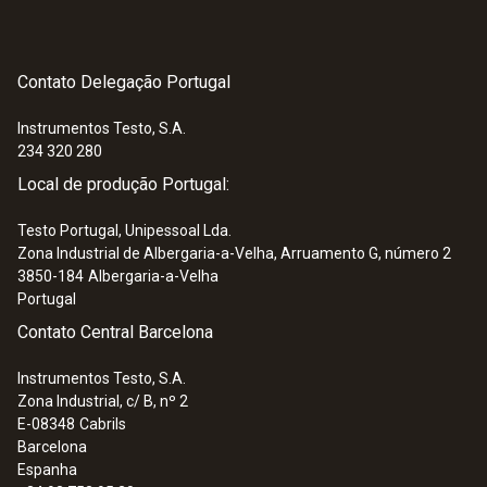
Cor do produto
Contato Delegação Portugal
Preta
Instrumentos Testo, S.A.
234 320 280
Classe de proteção
Local de produção Portugal:
IP64
Testo Portugal, Unipessoal Lda.
Zona Industrial de Albergaria-a-Velha, Arruamento G, número 2
Padrões
3850-184
Albergaria-a-Velha
Portugal
EN 61243-3; EN 61326-1; EN 61010-1
Contato Central Barcelona
Instrumentos Testo, S.A.
Tipo de bateria
Zona Industrial, c/ B, nº 2
E-08348
Cabrils
2 x micro baterias AAA
Barcelona
Espanha