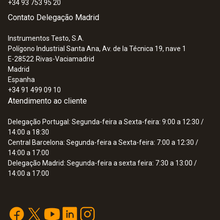
Tamanho do display
+34 93 753 95 20
Contato Delegação Madrid
uma-linha
Instrumentos Testo, S.A.
Polígono Industrial Santa Ana, Av. de la Técnica 19, nave 1
Tipo de display
E-28522
Rivas-Vaciamadrid
Madrid
LCD
Espanha
+34 91 499 09 10
Atendimento ao cliente
Temperatura de armazenagem
Delegação Portugal: Segunda-feira a Sexta-feira: 9:00 a 12:30 /
-15 a +60 °C
14:00 a 18:30
Central Barcelona: Segunda-feira a Sexta-feira: 7:00 a 12:30 /
Categoria de sobretensão
14:00 a 17:00
Delegação Madrid: Segunda-feira a sexta feira: 7:30 a 13:00 /
CAT IV 600 V; CAT III 690 V
14:00 a 17:00
Autorizações