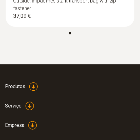
Outside: impact-resistant transport bag with zip
fastener
Dados técnicos gerais
37,09 €
Umidade de operação
0 a 95 %rF
Dados técnicos invisíveis (instrumentos)
295 g
Produtos
Dimensões
270 x 72 x 35 mm
Serviço
Temperatura de operação
Empresa
-10 a +50 °C