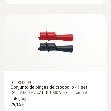
Faixa de medição
0,1 a 400 A
Resolução
max. 0,1 A
Exatidão
± (2,0 % do vm + 5 Digits)
:
0590 0009
Conjunto de pinças de crocodilo - 1 set
CAT IV 600 V / CAT III 1000 V measurement
category
29,15 €