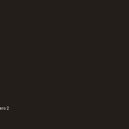
Comprimento
500 ppm
Diâmetro
8 ppm
Fator de tubo de pitot
0,67
ero 2