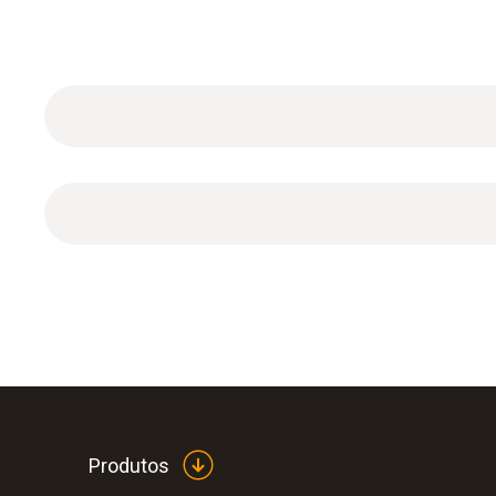
Tipo K (NiCr-Ni)
Tubo de pitot em aço inoxidável com um compr
Dados técnicos gerais
Produtos