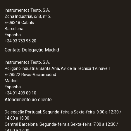
Instrumentos Testo, S.A.
Zona Industrial, c/ B, nº 2
E-08348
Cabrils
Barcelona
Espanha
+34 93 753 95 20
Contato Delegação Madrid
Instrumentos Testo, S.A.
:
0555 6602
Polígono Industrial Santa Ana, Av. de la Técnica 19, nave 1
testo 6602 - Process IAQ probe for duct
E-28522
Rivas-Vaciamadrid
mounting
Madrid
Espanha
+34 91 499 09 10
Atendimento ao cliente
Delegação Portugal: Segunda-feira a Sexta-feira: 9:00 a 12:30 /
14:00 a 18:30
Central Barcelona: Segunda-feira a Sexta-feira: 7:00 a 12:30 /
14:00 a 17:00