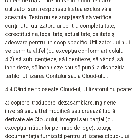
Datele de măsurare aduse în cloud de către
utilizator sunt responsabilitatea exclusivă a
acestuia. Testo nu se angajează să verifice
conținutul utilizatorului pentru completuitate,
corectitudine, legalitate, actualitate, calitate și
adecvare pentru un scop specific. Utilizatorului nu i
se permite altfel (cu excepția conform articolului
4.2) să sublicențieze, să licențieze, să vândă, să
închirieze, să închirieze sau să pună la dispoziția
terților utilizarea Contului sau a Cloud-ului.
4.4 Când se folosește Cloud-ul, utilizatorul nu poate:
a) copiere, traducere, dezasamblare, inginerie
inversă sau altfel modifică sau creează lucrări
derivate ale Cloudului, integral sau parțial (cu
excepția măsurilor permise de lege); totuși,
documentația furnizată pentru utilizarea cloud-ului