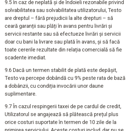
9.5 În caz de neplată și de îndoieli rezonabile privind
solvabilitatea sau solvabilitatea utilizatorului, Testo
are dreptul – fără prejudicii la alte drepturi – să
ceară garanții sau plăți în avans pentru livrări și
servicii restante sau să efectueze livrări și servicii
doar cu bani la livrare sau plată în avans, și să facă
toate cererile rezultate din relația comercială să fie
scadente imediat.
9.6 Dacă un termen stabilit de plată este depășit,
Testo va percepe dobândă cu 9% peste rata de bază
a dobânzii, cu condiția invocării unor daune
suplimentare.
9.7 În cazul respingerii taxei de pe cardul de credit,
Utilizatorul se angajează să plătească prețul plus
orice costuri suportate în termen de 10 zile de la
primirea serviciului. Aceste costuri includ, dar nu se