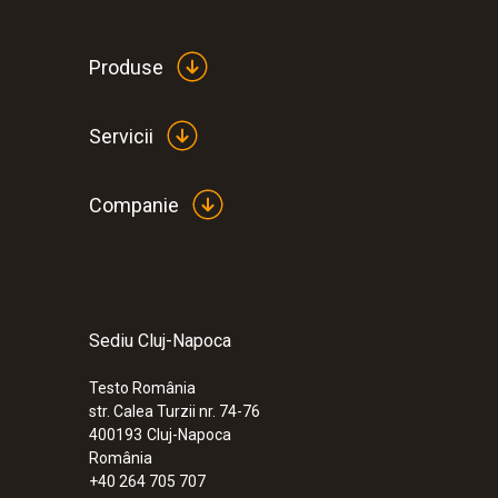
Produse
Servicii
Companie
Sediu Cluj-Napoca
:
0632 3510
testo 350 - Unitate de analiză pentru an
de ardere şi emisii (cu până la 6 senzori
Testo România
str. Calea Turzii nr. 74-76
400193
Cluj-Napoca
România
+40 264 705 707