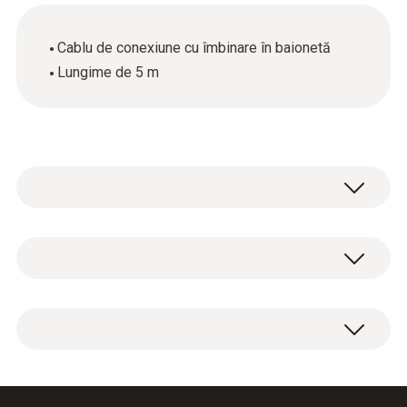
Cablu de conexiune cu îmbinare în baionetă
Lungime de 5 m
Date tehnice generale
Carcasă
1 x cablu de conexiune cu îmbinare în
Plastic
baionetă.
Lungime cablu