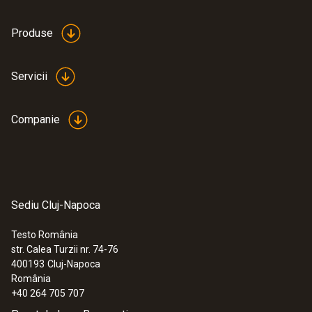
5 m
Produse
Product colour
Servicii
Black
Companie
Conexiune
Bayonet
Interfață
Sediu Cluj-Napoca
data bus
Testo România
str. Calea Turzii nr. 74-76
:
0632 3510
400193
Cluj-Napoca
Greutate
testo 350 - Unitate de analiză pentru
România
analizor pentru gaze de ardere şi emisii
+40 264 705 707
264 g
(cu până la 6 senzori)