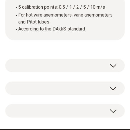
5 calibration points: 0.5 / 1 / 2 / 5 / 10 m/s
For hot wire anemometers, vane anemometers
and Pitot tubes
According to the DAkkS standard
Date tehnice generale
Carcasă
DAkkS flow calibration certificate with 5
paper
calibration points: 0.5 / 1 / 2 / 5 / 10 m/s.