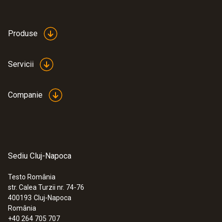
Product colour
white
Produse
Servicii
Companie
Sediu Cluj-Napoca
Testo România
str. Calea Turzii nr. 74-76
:
0635 1570
400193
Cluj-Napoca
Cap de sondă cu fir cald, inclusiv
România
senzor de temperatură și umiditate
+40 264 705 707