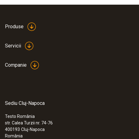
Produse
Servicii
Companie
Sediu Cluj-Napoca
Testo România
str. Calea Turzii nr. 74-76
:
0560 6351
400193
Cluj-Napoca
testo 635-1 - Instrument pentru
România