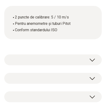
2 puncte de calibrare: 5 / 10 m/s
Pentru anemometre și tuburi Pitot
Conform standardului ISO
Date tehnice generale
Carcasă
Certificat de calibrare ISO a debitului, cu 2
paper
puncte de măsurare: 5 și 10 m/s.