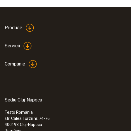
Product colour
white
Produse
Servicii
Companie
Sediu Cluj-Napoca
Testo România
str. Calea Turzii nr. 74-76
:
0563 0002 32
400193
Cluj-Napoca
Sondele inteligente Testo – Set
România