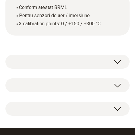
Conform atestat BRML
Pentru senzori de aer / imersiune
3 calibration points: 0 / +150 / +300 °C
Date tehnice generale
Carcasă
ISO temperature calibration certificate with 3
paper
calibration points: 0 / +150 / +300 °C.
Product colour