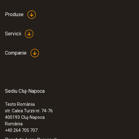
white
Produse
Servicii
Companie
Sediu Cluj-Napoca
Testo România
str. Calea Turzii nr. 74-76
:
0560 7351
400193
Cluj-Napoca
testo 735-1 - instrument pentru
România
măsurarea temperaturii (3 canale)
+40 264 705 707
2.060,00 RON