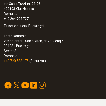
str. Calea Turzii nr. 74-76
:
0560 8353
400193
Cluj-Napoca
testo 835-H1 Termometru cu infraroşu
România
-
+40 264 705 707
2.002,00 RON
Punct de lucru București
2.422,42 RON
Testo România
Vitan Center - Calea Vitan, nr. 23C, etaj 5
031281
București
Sector 3
România
+40 720 533 175
(București)