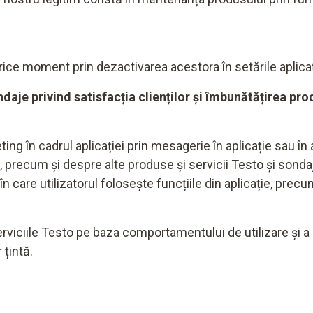
orice moment prin dezactivarea acestora în setările aplicaț
aje privind satisfacția clienților și îmbunătățirea pro
keting în cadrul aplicației prin mesagerie în aplicație sau în
precum și despre alte produse și servicii Testo și sondaje
n care utilizatorul folosește funcțiile din aplicație, precum
rviciile Testo pe baza comportamentului de utilizare și a p
 țintă.