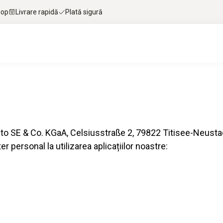
hop
Livrare rapidă
Plată sigură
Testo SE & Co. KGaA, Celsiusstraße 2, 79822 Titisee-Neusta
personal la utilizarea aplicațiilor noastre: