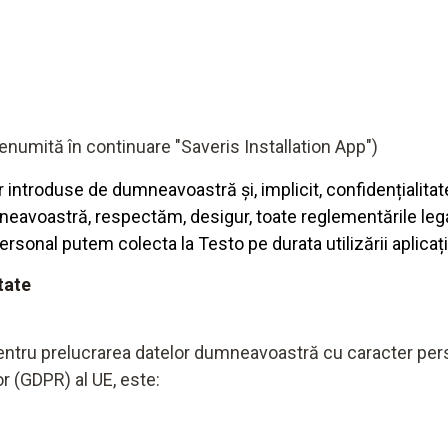
enumită în continuare "Saveris Installation App")
 introduse de dumneavoastră și, implicit, confidențialit
mneavoastră, respectăm, desigur, toate reglementările lega
sonal putem colecta la Testo pe durata utilizării aplicațiil
tate
tru prelucrarea datelor dumneavoastră cu caracter persona
r (GDPR) al UE, este: