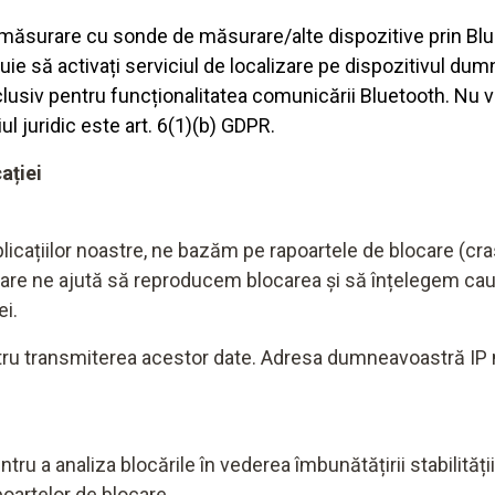
ăsurare cu sonde de măsurare/alte dispozitive prin Blue
ie să activați serviciul de localizare pe dispozitivul du
usiv pentru funcționalitatea comunicării Bluetooth. Nu v
ul juridic este art. 6(1)(b) GDPR.
ației
plicațiilor noastre, ne bazăm pe rapoartele de blocare (crash
care ne ajută să reproducem blocarea și să înțelegem cau
ei.
u transmiterea acestor date. Adresa dumneavoastră IP nu 
ru a analiza blocările în vederea îmbunătățirii stabilității ș
oartelor de blocare.