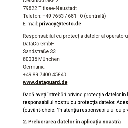
Celsiusstraße 2
79822 Titisee-Neustadt
Telefon: +49 7653 / 681–0 (centrală)
E-mail:
privacy@testo.de
Responsabilul cu protecția datelor al operatoru
DataCo GmbH
Sandstraße 33
80335 München
Germania
+49 89 7400 45840
www.dataguard.de
Dacă aveți întrebări privind protecția datelor în
responsabilul nostru cu protecția datelor. Aces
(cuvânt-cheie: "în atenția responsabilului cu pro
2. Prelucrarea datelor în aplicația noastră