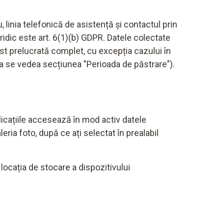
, linia telefonică de asistență și contactul prin
idic este art. 6(1)(b) GDPR. Datele colectate
st prelucrată complet, cu excepția cazului în
(a se vedea secțiunea "Perioada de păstrare").
licațiile accesează în mod activ datele
ia foto, după ce ați selectat în prealabil
locația de stocare a dispozitivului