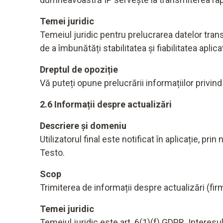
Temei juridic
Temeiul juridic pentru prelucrarea datelor trans
de a îmbunătăți stabilitatea și fiabilitatea aplicaț
Dreptul de opoziție
Vă puteți opune prelucrării informațiilor privind
2.6 Informații despre actualizări
Descriere și domeniu
Utilizatorul final este notificat în aplicație, pr
Testo.
Scop
Trimiterea de informații despre actualizări (fir
Temei juridic
Temeiul juridic este art. 6(1)(f) GDPR. Interes