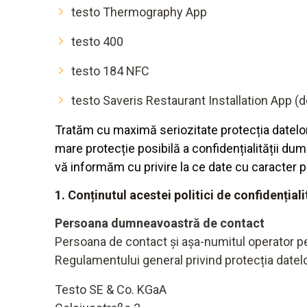
testo Thermography App
testo 400
testo 184 NFC
testo Saveris Restaurant Installation App (d
Tratăm cu maximă seriozitate protecția datelor
mare protecție posibilă a confidențialității du
vă informăm cu privire la ce date cu caracter per
1. Conținutul acestei politici de confidențiali
Persoana dumneavoastră de contact
Persoana de contact și așa-numitul operator pen
Regulamentului general privind protecția datelo
Testo SE & Co. KGaA