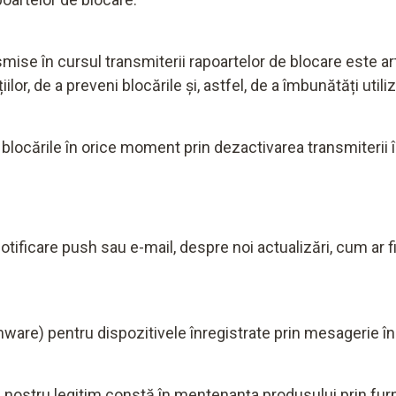
mise în cursul transmiterii rapoartelor de blocare este ar
iilor, de a preveni blocările și, astfel, de a îmbunătăți utiliz
 blocările în orice moment prin dezactivarea transmiterii în
in notificare push sau e-mail, despre noi actualizări, cum ar
mware) pentru dispozitivele înregistrate prin mesagerie în 
ul nostru legitim constă în mentenanța produsului prin furn