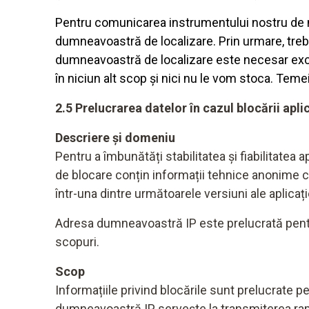
Pentru comunicarea instrumentului nostru de m
dumneavoastră de localizare. Prin urmare, trebu
dumneavoastră de localizare este necesar excl
în niciun alt scop și nici nu le vom stoca. Temei
2.5 Prelucrarea datelor în cazul blocării aplic
Descriere și domeniu
Pentru a îmbunătăți stabilitatea și fiabilitatea a
de blocare conțin informații tehnice anonime 
într-una dintre următoarele versiuni ale aplicați
Adresa dumneavoastră IP este prelucrată pentr
scopuri.
Scop
Informațiile privind blocările sunt prelucrate pent
dumneavoastră IP servește la transmiterea rap