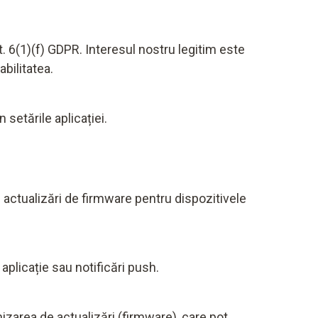
t. 6(1)(f) GDPR. Interesul nostru legitim este
abilitatea.
 setările aplicației.
 fi actualizări de firmware pentru dispozitivele
aplicație sau notificări push.
izarea de actualizări (firmware), care pot