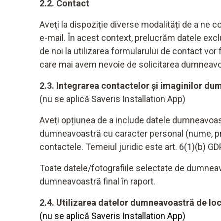
2.2. Contact
Aveți la dispoziție diverse modalități de a ne co
e-mail. În acest context, prelucrăm datele exc
de noi la utilizarea formularului de contact vo
care mai avem nevoie de solicitarea dumneavoas
2.3. Integrarea contactelor și imaginilor du
(nu se aplică Saveris Installation App)
Aveți opțiunea de a include datele dumneavoastr
dumneavoastră cu caracter personal (nume, prenu
contactele. Temeiul juridic este art. 6(1)(b) GD
Toate datele/fotografiile selectate de dumneavoa
dumneavoastră final în raport.
2.4. Utilizarea datelor dumneavoastră de loc
(nu se aplică Saveris Installation App)