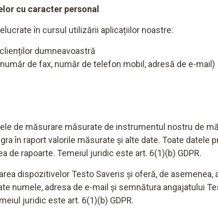
telor cu caracter personal
ucrate în cursul utilizării aplicațiilor noastre:
 clienților dumneavoastră
număr de fax, număr de telefon mobil, adresă de e-mail)
 datele de măsurare măsurate de instrumentul nostru de mă
tegra în raport valorile măsurate și alte date. Toate datel
ea de rapoarte. Temeiul juridic este art. 6(1)(b) GDPR.
area dispozitivelor Testo Saveris și oferă, de asemenea, a
crate numele, adresa de e-mail și semnătura angajatului T
emeiul juridic este art. 6(1)(b) GDPR.