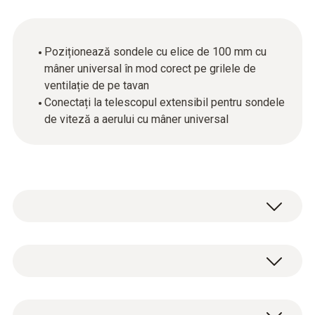
Poziționează sondele cu elice de 100 mm cu
mâner universal în mod corect pe grilele de
ventilație de pe tavan
Conectați la telescopul extensibil pentru sondele
de viteză a aerului cu mâner universal
Ideal pentru efectuarea măsurătorilor la grile:
cotul cu unghiul de 90 ° vă permite să
poziționați sondele potrivite, corect la grilele
Date tehnice generale
din tavan. Pentru tavane înalte, puteți utiliza