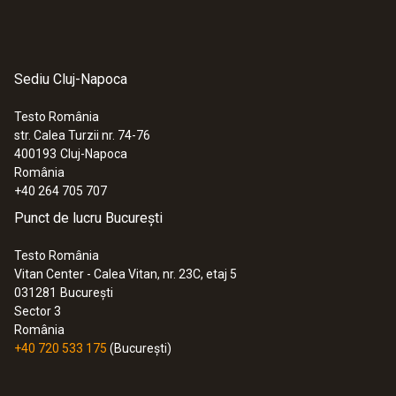
Sediu Cluj-Napoca
:
0635 9370
Cap de sondă tip elice de 100 mm de
înaltă precizie, inclusiv senzor de
Testo România
temperatură
str. Calea Turzii nr. 74-76
4.461,00 RON
400193
Cluj-Napoca
România
5.397,81 RON
+40 264 705 707
Punct de lucru București
Testo România
Vitan Center - Calea Vitan, nr. 23C, etaj 5
031281
București
Sector 3
România
+40 720 533 175
(București)