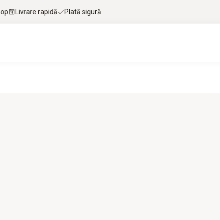
hop
Livrare rapidă
Plată sigură