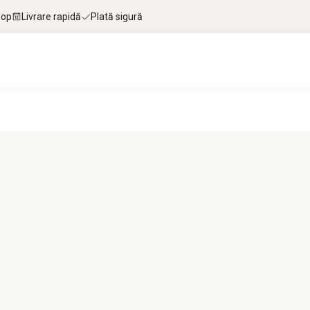
hop
Livrare rapidă
Plată sigură