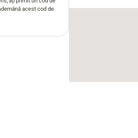
is, ați primit un cod de
 îndemână acest cod de