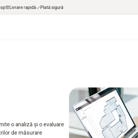
hop
Livrare rapidă
Plată sigură
ite o analiză și o evaluare
trilor de măsurare