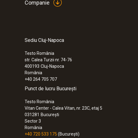
Companie
Sediu Cluj-Napoca
:
0600 9763
Sonda modulară de gaze arse, 300 mm,
°C - 300 mm, Ø 6 mm, Tmax 500°
Testo România
str. Calea Turzii nr. 74-76
1.521,00 RON
400193
Cluj-Napoca
1.840,41 RON
România
+40 264 705 707
Punct de lucru București
Testo România
Vitan Center - Calea Vitan, nr. 23C, etaj 5
031281
București
Sector 3
România
+40 720 533 175
(București)