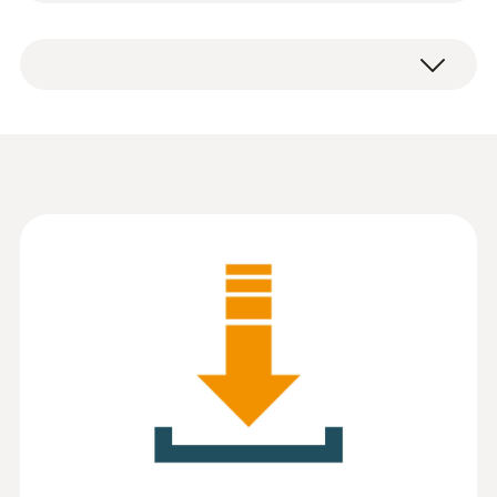
Informații în conformitate
cu Regulamentul (UE)
(
140 KB
)
2023/2854 (DataAct) -
testo EasyClimate
Instruction Manual - PC-
Software - Testo
(
2.24 MB
)
:
0560 8353
EasyClimate