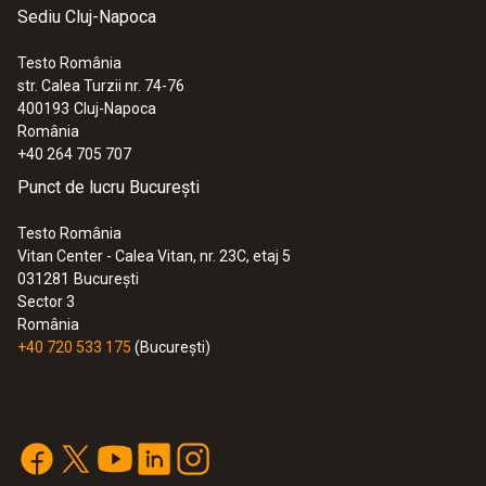
Sediu Cluj-Napoca
1.332,00 RON
1.611,72 RON
Testo România
str. Calea Turzii nr. 74-76
400193
Cluj-Napoca
România
+40 264 705 707
Punct de lucru București
Testo România
Vitan Center - Calea Vitan, nr. 23C, etaj 5
031281
București
Sector 3
România
+40 720 533 175
(București)
:
0560 8352
testo 835-T2 - Termometru infraroşu
2.662,00 RON