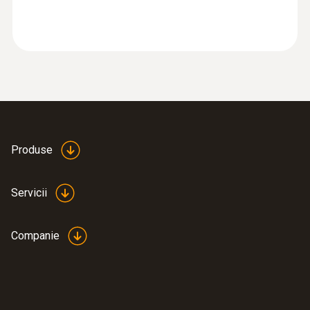
testo 835-H1 Termometru cu infraroşu
-
2.002,00 RON
2.422,42 RON
Produse
Servicii
Companie
:
0560 8351
testo 835-T1 - Termometru infraroşu