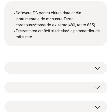
Software PC pentru citirea datelor din
instrumentele de măsurare Testo
corespunzătoare(de ex. testo 480, testo 835)
Prezentarea grafică și tabelară a parametrilor de
măsurare
Date tehnice generale
Cerințe de sistem
Softul este disponibil în mod gratuit.
Windows 7; Windows 8; Windows 10