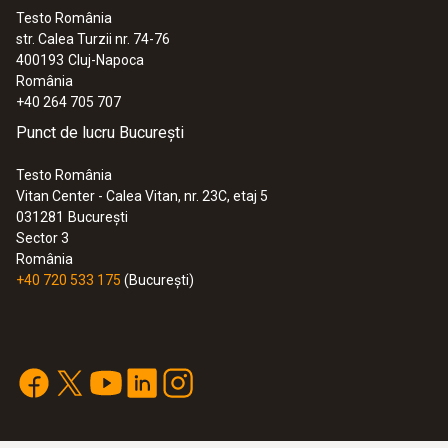
Date tehnice generale
Testo România
str. Calea Turzii nr. 74-76
:
0560 7351
400193
Cluj-Napoca
Dimensiuni
testo 735-1 - instrument pentru
România
măsurarea temperaturii (3 canale)
+40 264 705 707
1660 mm
2.060,00 RON
Punct de lucru București
2.492,60 RON
Lungime tijă sondă
Testo România
Vitan Center - Calea Vitan, nr. 23C, etaj 5
125 mm
031281
București
Sector 3
România
Carcasă
+40 720 533 175
(București)
Stainless steel
Clasă de protecție
IP65