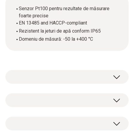
Senzor Pt100 pentru rezultate de măsurare
foarte precise
EN 13485 and HACCP-compliant
Rezistent la jeturi de apă conform IP65
Domeniu de măsură: -50 la +400 °C
Sonda robustă din oțel inoxidabil (Pt100) este
utilizată, în principal, pentru măsurarea
temperaturii din interiorul alimentelor. Faptul
Pt100
că sonda este în conformitate cu standardele
EN 13485 și HACCP o face deosebit de