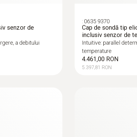
:
0635 9370
siv senzor de
Cap de sondă tip eli
inclusiv senzor de 
rgere, a debitului
Intuitive: parallel deter
temperature
4.461,00 RON
5.397,81 RON