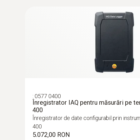
14.610,75 RON
:
0577 0400
Înregistrator IAQ pentru măsurări pe t
400
:
320564 3004 89
Înregistrator de date configurabil prin instru
testo 300 NEXT LEVEL set 3 - Analizor 
400
cu senzori de O₂, CO compensat cu H2 
5.072,00 RON
și NO