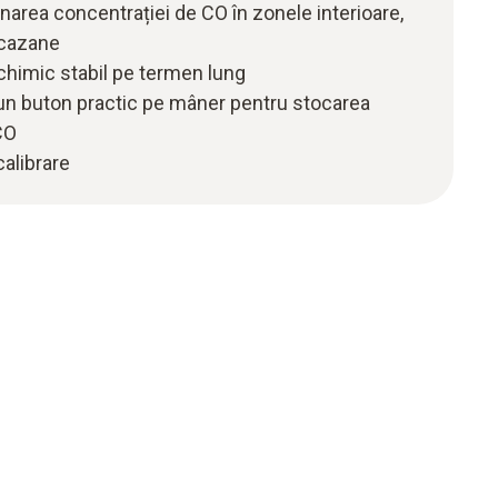
narea concentrației de CO în zonele interioare,
 cazane
chimic stabil pe termen lung
un buton practic pe mâner pentru stocarea
 CO
calibrare