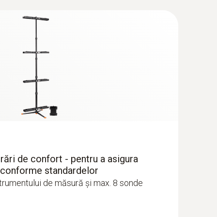
ări de confort - pentru a asigura
 conforme standardelor
strumentului de măsură și max. 8 sonde
dă flexibilă - Analizor de gaze de
 O₂, CO până la 15,000 ppm și NO