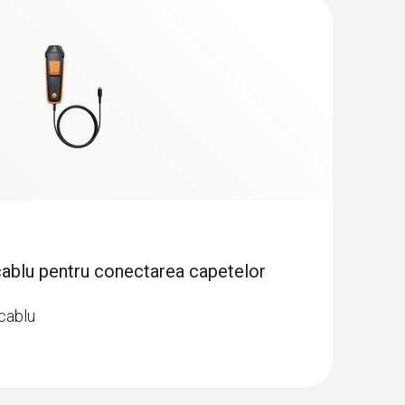
derea incompletă a substanțelor care conțin
ce în mod regulat emisiile de CO la punctele de
cablu pentru conectarea capetelor
 cablu
EL set 2 - Analizor de gaze de ardere
O până la 15,000 ppm și NO