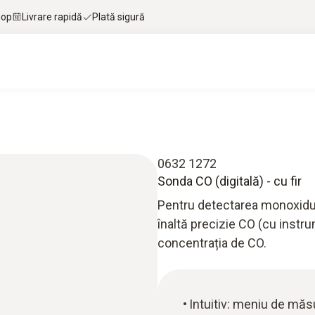
hop
Livrare rapidă
Plată sigură
0632 1272
Sonda CO (digitală) - cu fir
Pentru detectarea monoxidulu
înaltă precizie CO (cu inst
concentrația de CO.
Intuitiv: meniu de măs