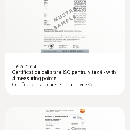
:
0563 0400 74
testo 400 set pentru viteza aerului cu
sondă elice 16 Ø
16.427,00 RON
:
0520 0024
19.876,67 RON
Certificat de calibrare ISO pentru viteză - with
4 measuring points
Certificat de calibrare ISO pentru viteză