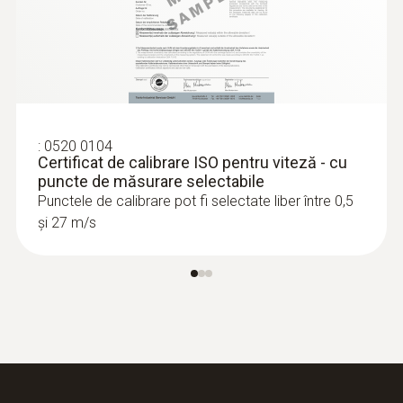
:
0563 4403
testo 440 - Set cu sondă pentru viteza
:
0520 0104
aerului cu elice de 100 mm cu BT
Certificat de calibrare ISO pentru viteză - cu
puncte de măsurare selectabile
3.717,00 RON
Punctele de calibrare pot fi selectate liber între 0,5
4.497,57 RON
și 27 m/s