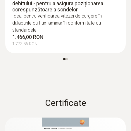
debitului - pentru a asigura poziționarea
corespunzătoare a sondelor
Ideal pentru verificarea vitezei de curgere în
dulapurile cu flux laminar în conformitate cu
standardele
1.466,00 RON
1.773,86 RON
:
0563 0400 73
testo 400 set pentru viteza aerului cu
sondă cu fir cald
16.146,00 RON
19.536,66 RON
Certificate