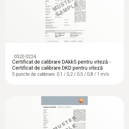
:
0560 4401
testo 440 - Instrument pentru
măsurarea vitezei aerului și calitatea
aerului ambiental
:
0520 0224
Certificat de calibrare DAkkS pentru viteză -
1.810,00 RON
Certificat de calibrare DKD pentru viteză
2.190,10 RON
5 puncte de calibrare: 0,1 / 0,2 / 0,5 / 0,8 / 1 m/s