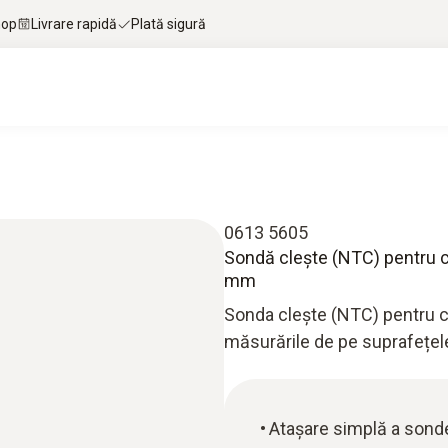
hop
Livrare rapidă
Plată sigură
0613 5605
Sondă cleşte (NTC) pentru c
mm
Sonda cleşte (NTC) pentru c
măsurările de pe suprafețel
Atașare simplă a sond