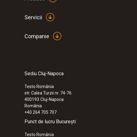
2.065,00 RON
Servicii
2.498,65 RON
Companie
Sediu Cluj-Napoca
Testo România
str. Calea Turzii nr. 74-76
400193
Cluj-Napoca
România
+40 264 705 707
Punct de lucru București
:
0564 5500
testo 550s - Manifold digital inteligent 
Testo România