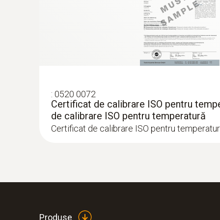
10.167,00 RON
12.302,07 RON
:
0520 0072
Certificat de calibrare ISO pentru tempe
de calibrare ISO pentru temperatură
Certificat de calibrare ISO pentru temperatu
:
0564 5501
testo 550s Set de bază - Manifold digital
sonde de temperatură cu cablu fix.
Produse