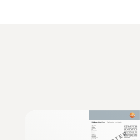
:
320564 5000
NTC
testo 550s - set de bază complet: pachet