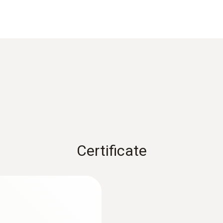
Diametru
5 mm; 65 mm
Lungime cablu
1,2 m
Culoare produs
negru
Certificate
:
0564 5502
Domeniu de măsură
ul frigotehnistului
testo 550s Set Smar
de temperatură wir