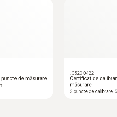
ajustabilă
Intensitate flash
4800 Lux at 6000 FPM / 30 cm
Durata de viață baterie
Acumulator NiMH : aprox. 11 ore la 6.000 FPM; Bateri
:
0520 0422
Dimensiune afișaj
 3 puncte de măsurare
Certificat de calibr
măsurare
pm
multilinie
3 puncte de calibrare: 
Tip afișaj
LCD