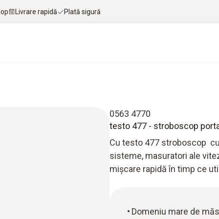
hop
Livrare rapidă
Plată sigură
0563 4770
testo 477 - stroboscop porta
Cu testo 477 stroboscop cu LE
sisteme, masuratori ale vitez
mișcare rapidă în timp ce ut
Domeniu mare de măsur