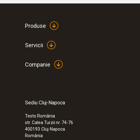
Produse
Servicii
Companie
Sediu Cluj-Napoca
Testo România
str. Calea Turzii nr. 74-76
400193
Cluj-Napoca
România