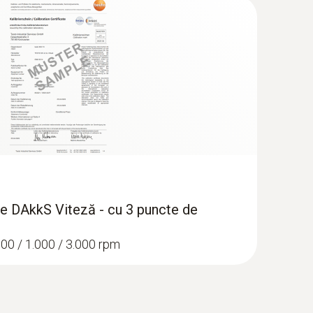
i: aprox. 5 ore la 6.000 FPM
are DAkkS Viteză - cu 3 puncte de
500 / 1.000 / 3.000 rpm