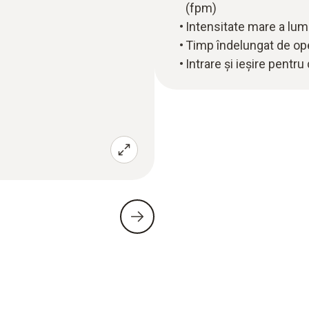
(fpm)
Intensitate mare a lum
Timp îndelungat de ope
Intrare şi ieşire pentr