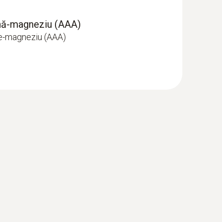
/n; Metode de criptare posibile: WPA2
ină-magneziu (AAA)
CHAPv2, EAP-TTLS-PSK, EAP-PEAP0-TLS, EAP-
ne-magneziu (AAA)
S, EAP-PEAP1-MSCHAPv2, EAP-PEAP1-PSK,
tarea permanentă cu energie electrică este
țea)