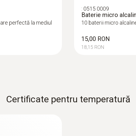
Conectivitate WLAN
:
0515 0009
standardele LAN wireless acceptate IEEE 802.11 b/g
Baterie micro alcal
Enterprise: EAP-TLS, EAP-TTLS-TLS, EAP-TTLS-MS
are perfectă la mediul
10 baterii micro alcali
PEAP0-MSCHAPv2, EAP-PEAP0-PSK, EAP-PEAP1-TL
15,00 RON
WPA Personal, WPA2 (AES), WPA (TKIP), WEP
18,15 RON
Durata de viață baterie
1,5 ani
Sursă de alimentare
Certificate pentru temperatură
4 x baterii alcaline cu mangan tip AAA 1,5 V (alimen
posibilă cu accesoriul unitate de alimentare de la re
Memorie