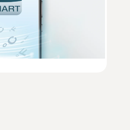
o 160 E
(
1.3 MB
)