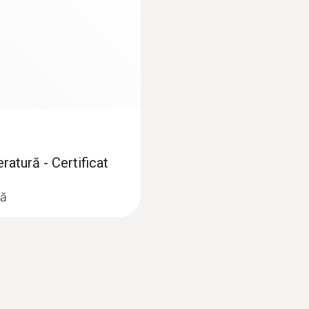
32.000 valori măsurate
Temperatura de depozitare
-20 la +50 °C
ratură - Certificat
ră