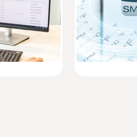
Quickstart testo 160 T / testo 160 TH / test
Acuratețe
±0,5 °C ±1 Cifră
Rezoluție
0,1 °C
Greutate
94 g
Dimensiuni
76 x 64 x 22 mm