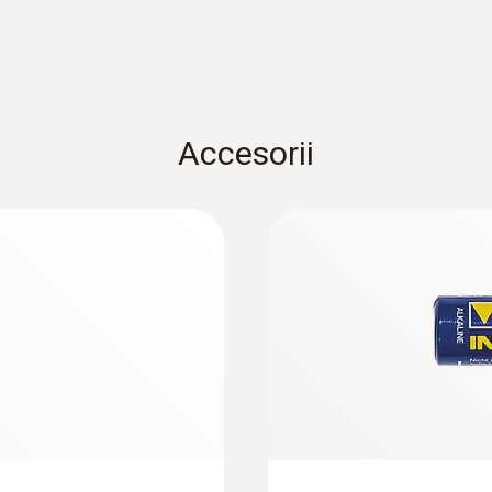
Temperatura de operare
-10 la +50 °C
Accesorii
Clasă de protecție
IP20
Interval de măsurare
1 min - 24 ore
Rata de comunicare
1 min - 24 ore