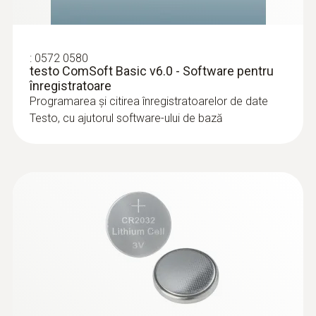
Memorie
16.000 valorile măsurate
:
0572 0580
testo ComSoft Basic v6.0 - Software pentru
înregistratoare
Temperatura de depozitare
Programarea și citirea înregistratoarelor de date
Testo, cu ajutorul software-ului de bază
-40 la +70 °C