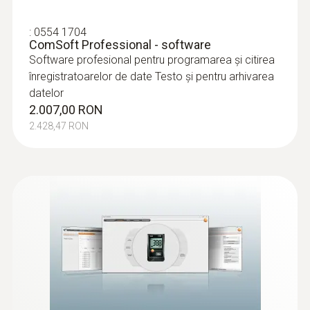
negru
:
0554 1704
ComSoft Professional - software
Standarde
Software profesional pentru programarea şi citirea
înregistratoarelor de date Testo şi pentru arhivarea
EN 12830
datelor
2.007,00 RON
Interval de măsurare
2.428,47 RON
1 min - 24 ore
Durata de viață baterie
500 zile (ciclu de măsurare 15 min, +25 °C)
Tip baterie
2 x baterie litiu tip CR 2032