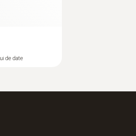
Memorie
60.000 valorile măsurate
Temperatura de depozitare
lui de date
-20 la +50 °C