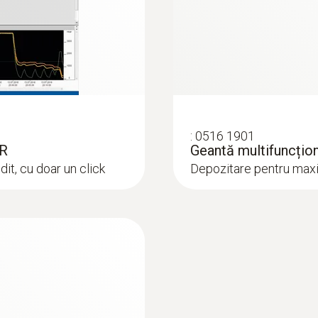
1 s la 24 ore
Canale
Instruction Manual testo 190 CFR software
1
:
0516 1901
Certificări
FR
Geantă multifuncțio
t, cu doar un click
Depozitare pentru maxi
CE
Tip baterie
1/2 AA litiu
Durata de viață baterie
750 operating hours (measuring cycle 10 sec at +12