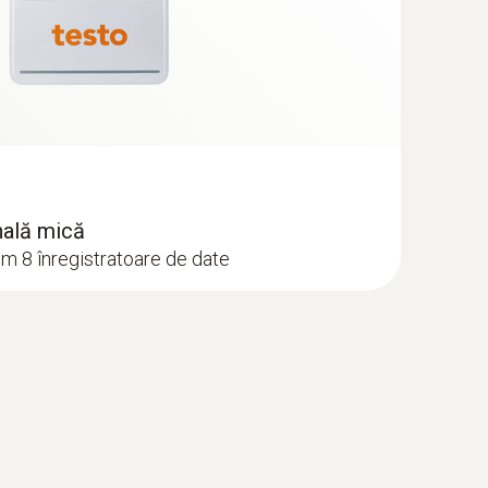
(
1.48 MB
)
nală mică
m 8 înregistratoare de date
1 °C)