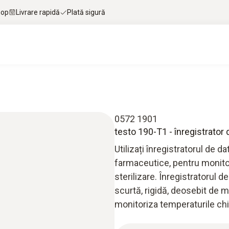
hop
Livrare rapidă
Plată sigură
0572 1901
testo 190-T1 - înregistrator
Utilizați înregistratorul de d
farmaceutice, pentru monitor
sterilizare. Înregistratorul
scurtă, rigidă, deosebit de mi
monitoriza temperaturile chiar