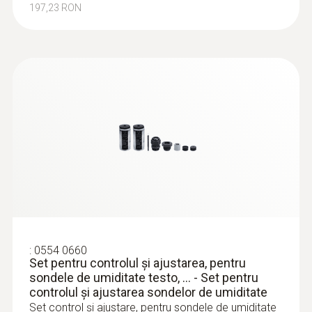
avea un efect negativ asupra respirației, pielii
197,23 RON
și membranelor mucoase. Acest lucru este în
Temperatura de depozitare
special adevărat în timpul iernii, deoarece
-20 la +60 °C
aerul rece din exterior are o umiditate
absolută scăzută
:
0554 0660
Set pentru controlul şi ajustarea, pentru
sondele de umiditate testo, ... - Set pentru
controlul şi ajustarea sondelor de umiditate
Set control şi ajustare, pentru sondele de umiditate