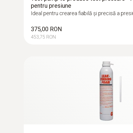
pentru presiune
Teste de presiune la conductele de
Ideal pentru crearea fiabilă și precisă a presi
Conform reglementărilor legale din DIN EN 806-4,
375,00 RON
de a fi puse în funcțiune cu ajutorul unui test de
453,75 RON