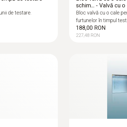
schim... - Valvă cu 
 apă (apă potabilă și reziduală)
unii de testare.
Bloc valvă cu o cale pe
furtunelor în timpul tes
 DIN 1988-7 și DIN 1610, conductele de apă potabilă și re
188,00 RON
 presiune cu aer, gaz inert sau apă
227,48 RON