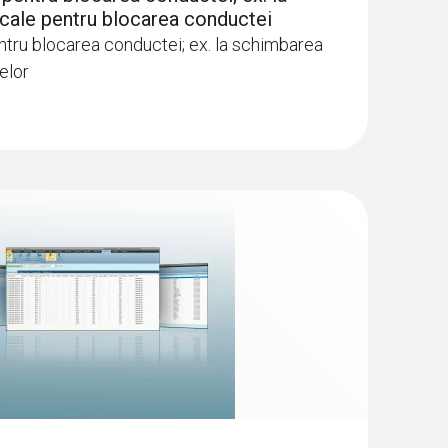
o cale pentru blocarea conductei
ntru blocarea conductei; ex. la schimbarea
telor
ziduală trebuie testate pentru scurgeri înainte