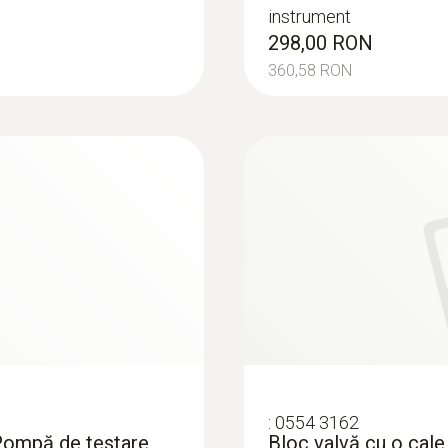
instrument
298,00 RON
360,58 RON
rifere
ratura de curgere și de retur este înregistrată și evalua
r termic (de exemplu, apă) cu care este alimentat sistem
 pierderile din sistemul de distribuție a căldurii și pentr
 curgere și de retur. Implementarea măsurilor relevante du
e retur. Aceasta definește o procedură disponibilă pentru 
temperatură de debit setată cu un volum precis de căldură
. Condițiile de funcționare defectuoase vor duce la un c
nomisire a energiei (EnEV) impune reglarea hidraulică a 
:
0554 3162
 Pompă de testare
Bloc valvă cu o cale