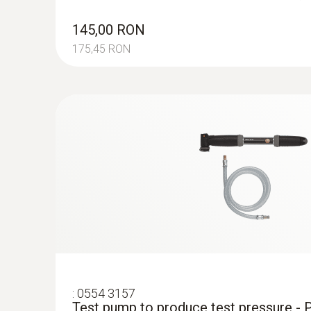
145,00 RON
175,45 RON
Măsurarea temperaturilor din calo
La măsurarea temperaturilor în calorifere, tempe
este definită ca temperatura mediului de transfe
este numită temperatura de retur. Pentru a preveni
necesară înregistrarea pe loc a temperaturilor de
cunoștințelor despre temperaturile de curgere și d
calorifer plat dintr-un sistem de încălzire la o 
ambientale necesare pentru camerele individuale
termică. Prin urmare, Regulamentul german de eco
acest motiv.
:
0554 3157
Test pump to produce test pressure -