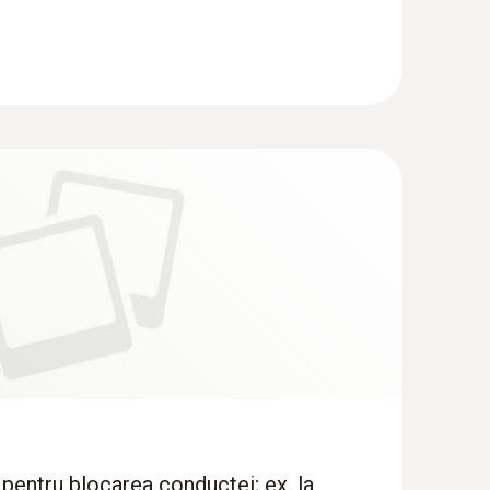
tă de către comerciant. Temperatura de curgere
ul. Temperatura mediului care iese din sistem
u a obține un nivel mai bun de eficiență, este
ce în final la reglarea hidraulică pe baza
fiecare calorifer sau circuit de încălzire al unui
 necesar pentru atingerea temperaturii
onsum în exces de energie electrică și energie
sistemelor care sunt instalate sau reparate din
 pentru blocarea conductei; ex. la