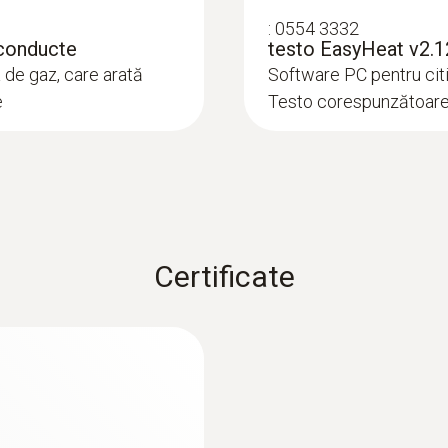
:
0554 3332
 conducte
testo EasyHeat v2.1
 de gaz, care arată
Software PC pentru cit
e
Testo corespunzătoar
Certificate