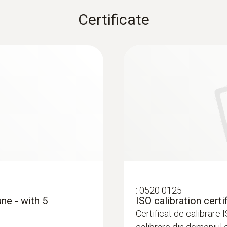
Rezoluție
Certificate
0,1 hPa
Rata de măsurare
0,5 s
:
0520 0125
une - with 5
ISO calibration cert
Certificat de calibrare