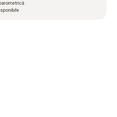
barometrică
isponibile