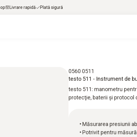
hop
Livrare rapidă
Plată sigură
0560 0511
testo 511 - Instrument de b
testo 511: manometru pentru
protecţie, baterii şi protocol
Măsurarea presiunii ab
Potrivit pentru măsurăt