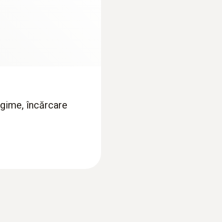
200 h (average, without display illumination)
Temperatura de depozitare
-40 la +70 °C
ngime, încărcare
Domeniu de măsură
300 la 1200 hPa
Acuratețe
±3 hPa ± 1 Digit