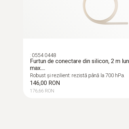
:
0554 0448
Furtun de conectare din silicon, 2 m lu
max....
Presiune absolută
Robust și rezilient: rezistă până la 700 hPa.
146,00 RON
176,66 RON