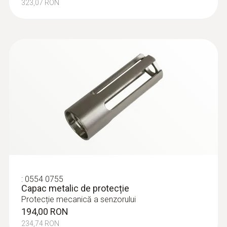
323,07 RON
:
0554 0755
Capac metalic de protecție
Protecție mecanică a senzorului
194,00 RON
234,74 RON