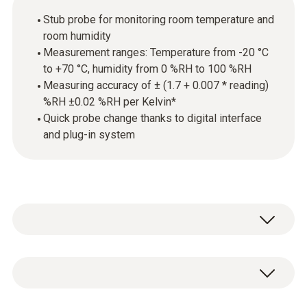
Stub probe for monitoring room temperature and
room humidity
Measurement ranges: Temperature from -20 °C
to +70 °C, humidity from 0 %RH to 100 %RH
Measuring accuracy of ± (1.7 + 0.007 * reading)
%RH ±0.02 %RH per Kelvin*
Quick probe change thanks to digital interface
and plug-in system
The probe is equipped with a high-precision
and long-term stable humidity sensor from
Testo and delivers precise measurement