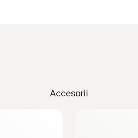
Data sheet testo 660x
Accesorii
umiditate pentru