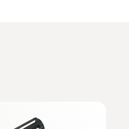
(
738.2 KB
)