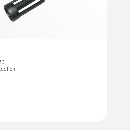
ap
tection