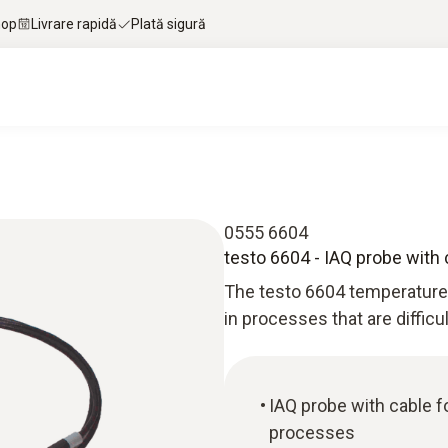
hop
Livrare rapidă
Plată sigură
0555 6604
testo 6604 - IAQ probe with 
The testo 6604 temperature
in processes that are difficu
IAQ probe with cable f
processes