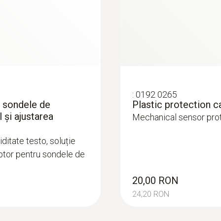
:
0192 0265
u sondele de
Plastic protection c
l şi ajustarea
Mechanical sensor pro
ditate testo, soluție
ptor pentru sondele de
20,00 RON
24,20 RON