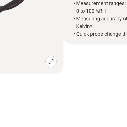
Measurement ranges: T
0 to 100 %RH
Measuring accuracy of
Kelvin*
Quick probe change tha