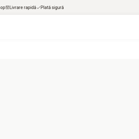
hop
Livrare rapidă
Plată sigură