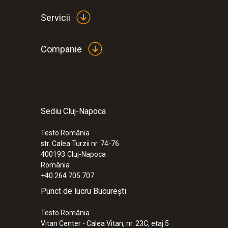
Servicii
Companie
Sediu Cluj-Napoca
:
0572 9320
Baza testo Saveris V3.0 - Stație de bază
Testo România
str. Calea Turzii nr. 74-76
400193
Cluj-Napoca
România
+40 264 705 707
Punct de lucru București
Testo România
Vitan Center - Calea Vitan, nr. 23C, etaj 5