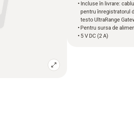
Incluse în livrare: cabl
pentru înregistratorul 
testo UltraRange Gat
Pentru sursa de alime
5 V DC (2 A)