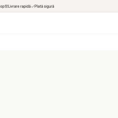
hop
Livrare rapidă
Plată sigură