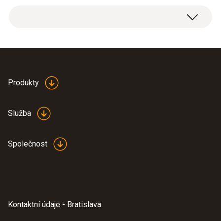
Uzávěr elektroměru pro jednu trubku,
připojení od zkušební sady k potrubí.
Produkty
Služba
Společnost
Kontaktní údaje - Bratislava