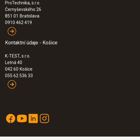
ProTechnika, s.r.o.
Černyševského 26
:
0632 3240
851 01
Bratislava
testo 324 - prístroj na meranie úniku
0910 462 419
1 394,00€
1 714,62€
Kontaktní údaje - Košice
K-TEST, s.r.o.
Letná 40
042 60
Košice
055 62 536 33