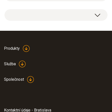
Pouzdro
1 x hose extension, length 2.8 m.
Plastický
Délka kabelu
2,8 m
Produkty
Product colour
Služba
Black
Společnost
Váha
322 g
Kontaktní údaje - Bratislava