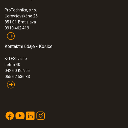
ProTechnika, s.r.o.
Černyševského 26
:
0564 3004 82
851 01
Bratislava
Inovativní testo 300 Longlife sada 2 -
0910 462 419
Analyzátor spalin (O
, CO s kompenzací
2
H
až do 30,000 ppm, NO – možnost)
2
2 213,00€
Kontaktní údaje - Košice
2 721,99€
K-TEST, s.r.o.
Letná 40
042 60
Košice
055 62 536 33