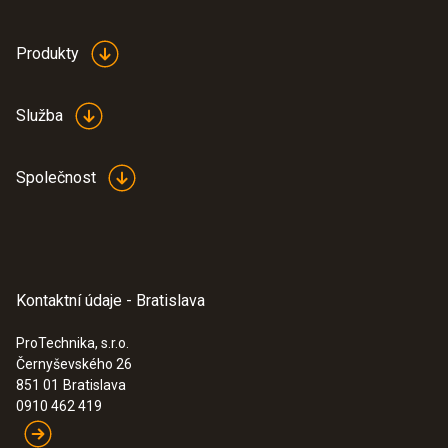
Produkty
Služba
Společnost
Kontaktní údaje - Bratislava
ProTechnika, s.r.o.
Černyševského 26
:
0632 3240
851 01
Bratislava
testo 324 - prístroj na meranie úniku
0910 462 419
1 394,00€
1 714,62€