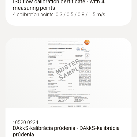
ISO flow calibration certificate - with 4
measuring points
4 calibration points: 0.3 / 0.5 / 0.8 / 1.5 m/s
Absolutní tlak
Měřicí rozsah
+700 do +1100 hPa
Přesnost
±3 hPa
Rozlišení
0,1 hPa
:
0520 0224
DAkkS-kalibrácia prúdenia - DAkkS-kalibrácia
prúdenia