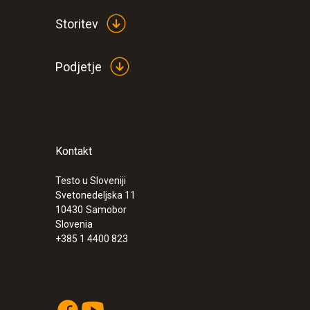
Storitev
Podjetje
Kontakt
:
0632 0327
testo 312-4 - Differential pressure meas
Testo u Sloveniji
€ 485,00
Svetonedeljska 11
€ 591,70
10430
Samobor
Slovenia
+385 1 4400 823