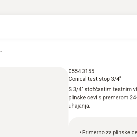
..
0554 3155
Conical test stop 3/4"
S 3/4" stožčastim testnim vt
plinske cevi s premerom 24-
uhajanja.
Primerno za plinske c