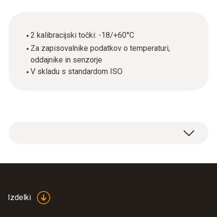
2 kalibracijski točki: -18/+60°C
Za zapisovalnike podatkov o temperaturi,
oddajnike in senzorje
V skladu s standardom ISO
ISO calibration certificate Temperature with 2
calibration points: -18 / +60 °C.
Izdelki