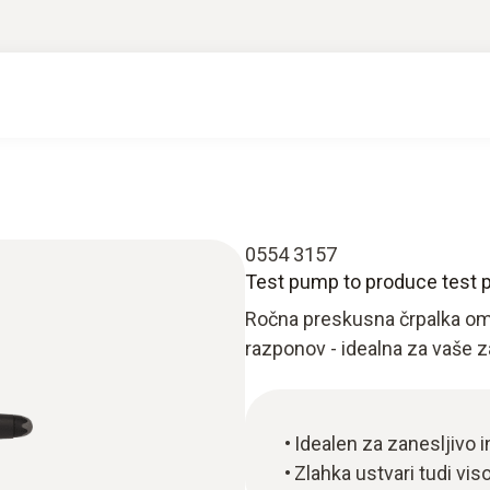
0554 3157
Test pump to produce test 
Ročna preskusna črpalka omo
razponov - idealna za vaše z
Idealen za zanesljivo 
Zlahka ustvari tudi vi