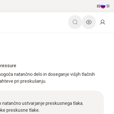
SI
pressure
goča natančno delo in doseganje višjih tlačnih
ahteve pri preskušanju.
in natančno ustvarjanje preskusnega tlaka.
soke preskusne tlake.