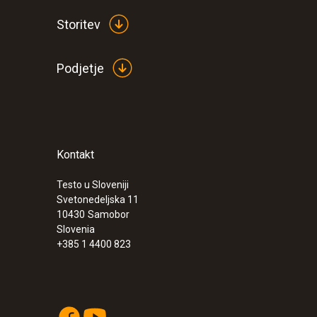
Storitev
Podjetje
Kontakt
:
0632 0327
testo 312-4 - Differential pressure meas
Testo u Sloveniji
€ 485,00
Svetonedeljska 11
€ 591,70
10430
Samobor
Slovenia
+385 1 4400 823