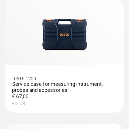
:
0618 0071
Flexible temperature probe (digital) -
with Pt100 temperature sensor
Flexible probe shaft – for measurements in
locations that are difficult to access
€ 522,00
€ 636,84
:
0516 1200
Service case for measuring instrument,
probes and accessories
€ 67,00
€ 81,74