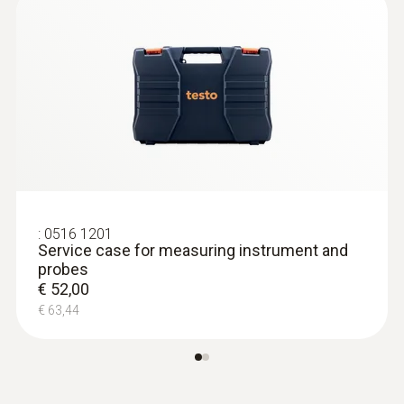
:
0572 2163
Temperature cable probe (digital) - with
Pt100 temperature sensor
High-precision digital temperature sensor
(PT100) with cable for standard-compliant
measurements
:
0516 1201
Service case for measuring instrument and
probes
€ 52,00
€ 63,44