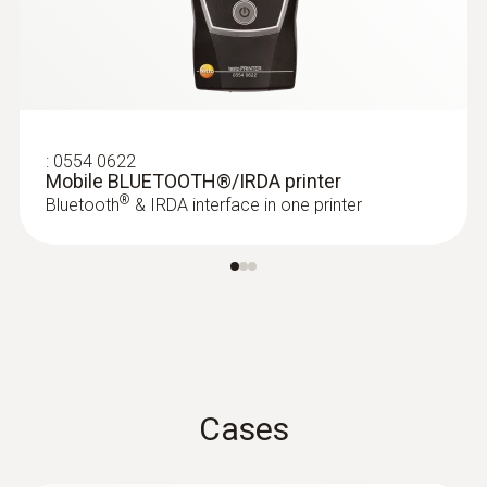
:
0618 0072
Robust, fast-action air probe (digital) -
with Pt100 temperature sensor
Fast response time thanks to the exposed
:
0554 0622
sensor
Mobile BLUETOOTH®/IRDA printer
€ 250,00
®
Bluetooth
& IRDA interface in one printer
€ 305,00
Cases