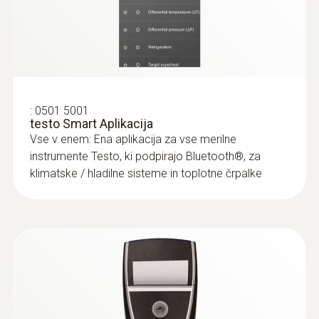
Battery type
:
0618 7072
Glass-coated laboratory probe (digital) -
3x AA
with Pt100 temperature sensor
For measurements in corrosive media
Storage temperature
€ 250,00
:
0501 5001
€ 305,00
testo Smart Aplikacija
−20 to +50 °C
Vse v enem: Ena aplikacija za vse merilne
instrumente Testo, ki podpirajo Bluetooth®, za
klimatske / hladilne sisteme in toplotne črpalke