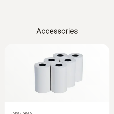
Quickstart testo 625
(
2.0 MB
)
0,1 %RH
Accessories
General technical data
Weight
199 g
Dimensions
208 x 60 x 28 mm
Probe: 12 x 15 mm
Operating temperature