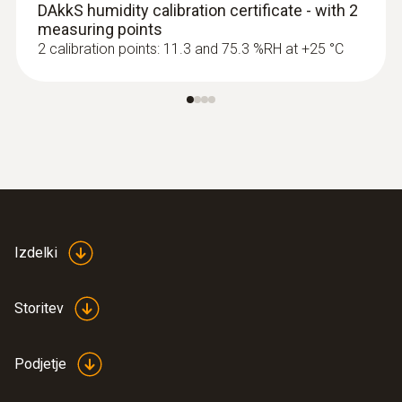
DAkkS humidity calibration certificate - with 2
measuring points
2 calibration points: 11.3 and 75.3 %RH at +25 °C
Izdelki
Storitev
Podjetje