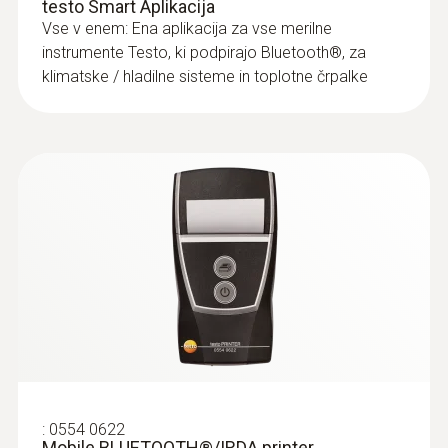
testo Smart Aplikacija
Vse v enem: Ena aplikacija za vse merilne
Storage temperature
instrumente Testo, ki podpirajo Bluetooth®, za
klimatske / hladilne sisteme in toplotne črpalke
−20 to +50 °C
:
0554 0622
Mobile BLUETOOTH®/IRDA printer