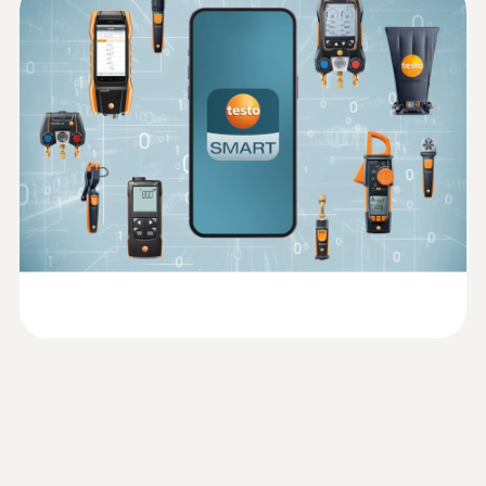
Smart lahko kar najbolje izkoristite
Resolution
termohigrometer:
Product brochure HVAC
(
4.97 MB
)
0,1 °C
Nastavitev merilnega instrumenta
Prikaz grafične krivulje izmerjene
Informacije v skladu z
vrednosti
Uredbo (EU) 2023/2854
(
140 KB
)
Shranjevanje merilnih podatkov
Humidity - Capacitive
(DataAct) - testo 625
Upravljanje s strankami in merilnimi mesti
Dokumentiranje na kraju samem
Measuring range
Pošiljanje poročila po elektronski pošti
0 to 100 %RH
Instruction manual testo
(
1.16 MB
)
625
Accuracy
2,5 %RH (5 to 95 %RH)
EU declaration of
(
31.43 KB
)
conformity testo 625
Resolution