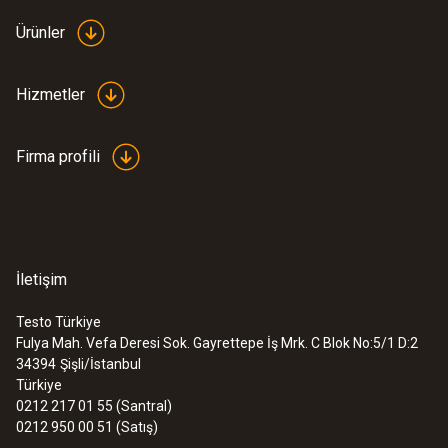
Ürünler
Hizmetler
Firma profili
İletişim
Testo Türkiye
Fulya Mah. Vefa Deresi Sok. Gayrettepe İş Mrk. C Blok No:5/1 D:2
:
0554 1203
34394
Şişli/İstanbul
Ayrı gaz basınç ölçümü için hortum
Türkiye
bağlantı seti
0212 217 01 55 (Santral)
0212 950 00 51 (Satış)