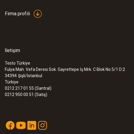
rotasının net bir şekilde görüntülenmesini
Firma profili
sağlar
Diğer avantajlar: Çevrimiçi ölçüm,
:
0572 1560
formüller oluşturma, bilimsel istatistik
testo 174 T - Mini sıcaklık veri
kaydedicisi (data logger)
değerlendirme (min./maks./ortalama
değeri, sınır değer ihlali)
İletişim
Testo Türkiye
Fulya Mah. Vefa Deresi Sok. Gayrettepe İş Mrk. C Blok No:5/1 D:2
34394
Şişli/İstanbul
Türkiye
0212 217 01 55 (Santral)
0212 950 00 51 (Satış)